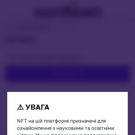
Особистий кабінет
Закладки
Закладки
У вас немає товарів в закладках
Продовжити
Вхід
⚠️ УВАГА
Реєстрація
NFT на цій платформі призначені для
ознайомлення з науковими та освітніми
Забули пароль?