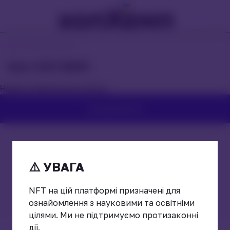
Блог ХОП ХЕМП
Блог ХОП ХЕМП
Наразі записів ще не було
Продовжити
⚠️ УВАГА
NFT на цій платформі призначені для
ознайомлення з науковими та освітніми
цілями. Ми не підтримуємо протизаконні
дії.